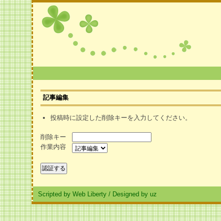
記事編集
投稿時に設定した削除キーを入力してください。
削除キー
作業内容
Scripted by Web Liberty
/
Designed by uz