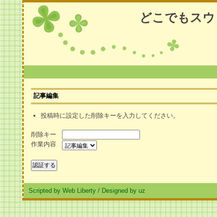
どこでもスウ
記事編集
投稿時に設定した削除キーを入力してください。
削除キー
作業内容
Scripted by Web Liberty
/
Designed by uz