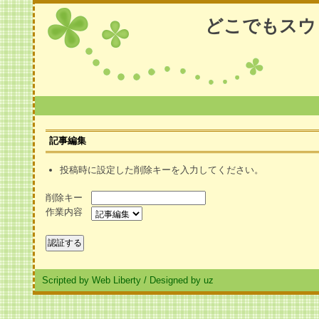
どこでもスウ
記事編集
投稿時に設定した削除キーを入力してください。
削除キー
作業内容
Scripted by Web Liberty
/
Designed by uz