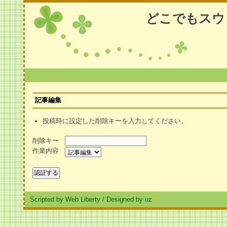
どこでもスウ
記事編集
投稿時に設定した削除キーを入力してください。
削除キー
作業内容
Scripted by Web Liberty
/
Designed by uz