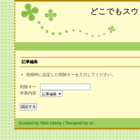
どこでもスウ
記事編集
投稿時に設定した削除キーを入力してください。
削除キー
作業内容
Scripted by Web Liberty
/
Designed by uz