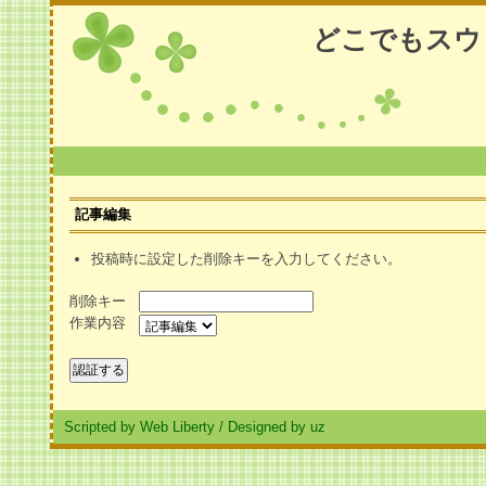
どこでもスウ
記事編集
投稿時に設定した削除キーを入力してください。
削除キー
作業内容
Scripted by Web Liberty
/
Designed by uz