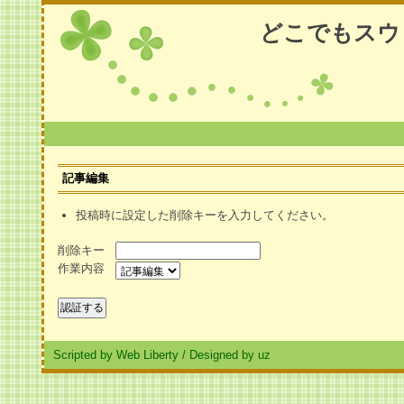
どこでもスウ
記事編集
投稿時に設定した削除キーを入力してください。
削除キー
作業内容
Scripted by Web Liberty
/
Designed by uz