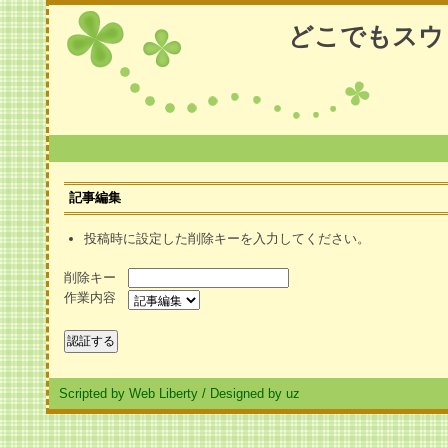
どこでもスウ
記事編集
投稿時に設定した削除キーを入力してください。
削除キー
作業内容
Scripted by Web Liberty
/
Designed by uz