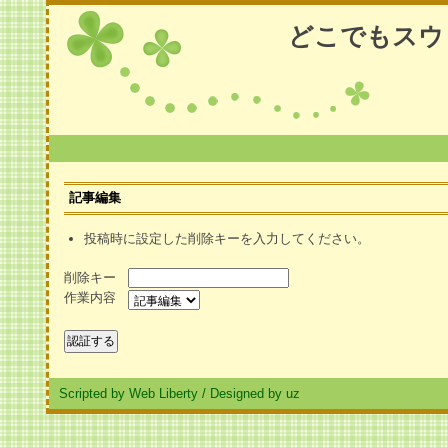
どこでもスウ
記事編集
投稿時に設定した削除キーを入力してください。
削除キー
作業内容
Scripted by Web Liberty
/
Designed by uz