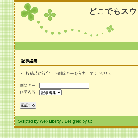
どこでもスウ
記事編集
投稿時に設定した削除キーを入力してください。
削除キー
作業内容
Scripted by Web Liberty
/
Designed by uz