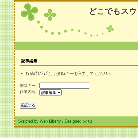
どこでもスウ
記事編集
投稿時に設定した削除キーを入力してください。
削除キー
作業内容
Scripted by Web Liberty
/
Designed by uz