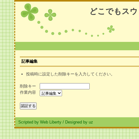
どこでもスウ
記事編集
投稿時に設定した削除キーを入力してください。
削除キー
作業内容
Scripted by Web Liberty
/
Designed by uz