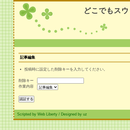
どこでもスウ
記事編集
投稿時に設定した削除キーを入力してください。
削除キー
作業内容
Scripted by Web Liberty
/
Designed by uz