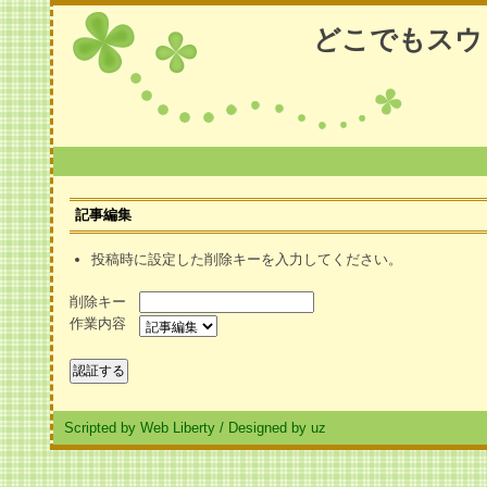
どこでもスウ
記事編集
投稿時に設定した削除キーを入力してください。
削除キー
作業内容
Scripted by Web Liberty
/
Designed by uz