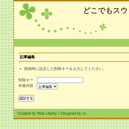
どこでもスウ
記事編集
投稿時に設定した削除キーを入力してください。
削除キー
作業内容
Scripted by Web Liberty
/
Designed by uz