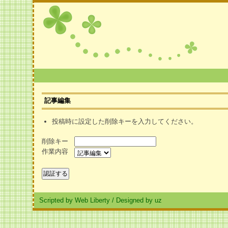
記事編集
投稿時に設定した削除キーを入力してください。
削除キー
作業内容
Scripted by Web Liberty
/
Designed by uz