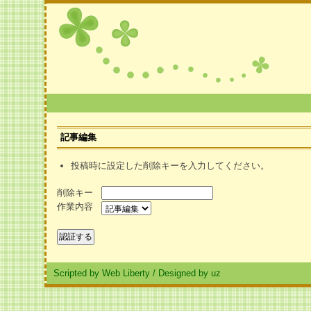
記事編集
投稿時に設定した削除キーを入力してください。
削除キー
作業内容
Scripted by Web Liberty
/
Designed by uz