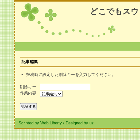
どこでもスウ
記事編集
投稿時に設定した削除キーを入力してください。
削除キー
作業内容
Scripted by Web Liberty
/
Designed by uz