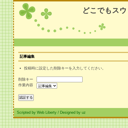
どこでもスウ
記事編集
投稿時に設定した削除キーを入力してください。
削除キー
作業内容
Scripted by Web Liberty
/
Designed by uz