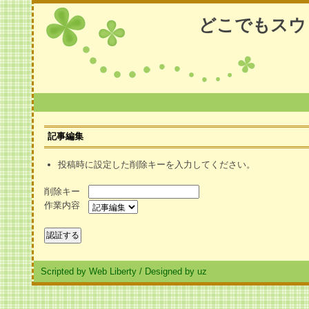
どこでもスウ
記事編集
投稿時に設定した削除キーを入力してください。
削除キー
作業内容
Scripted by Web Liberty
/
Designed by uz