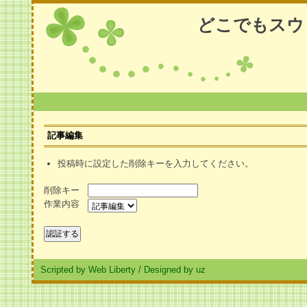
どこでもスウ
記事編集
投稿時に設定した削除キーを入力してください。
削除キー
作業内容
Scripted by Web Liberty
/
Designed by uz