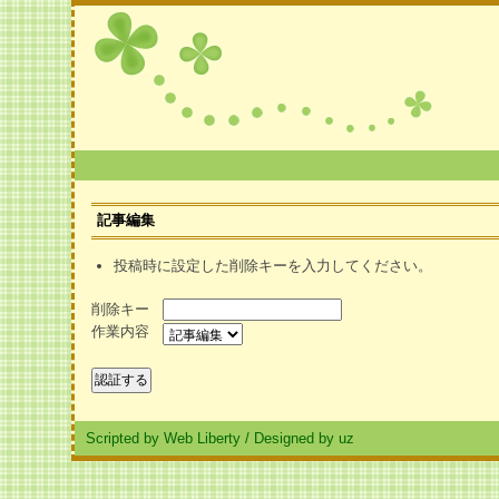
記事編集
投稿時に設定した削除キーを入力してください。
削除キー
作業内容
Scripted by Web Liberty
/
Designed by uz