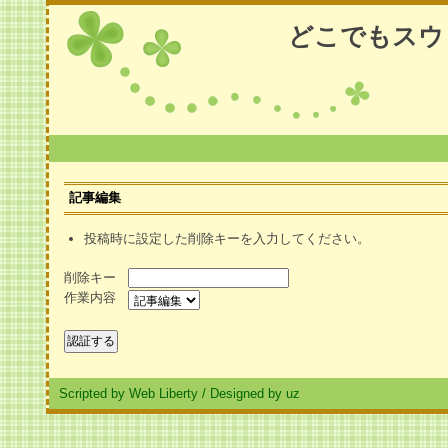
どこでもスウ
記事編集
投稿時に設定した削除キーを入力してください。
削除キー
作業内容
Scripted by Web Liberty
/
Designed by uz