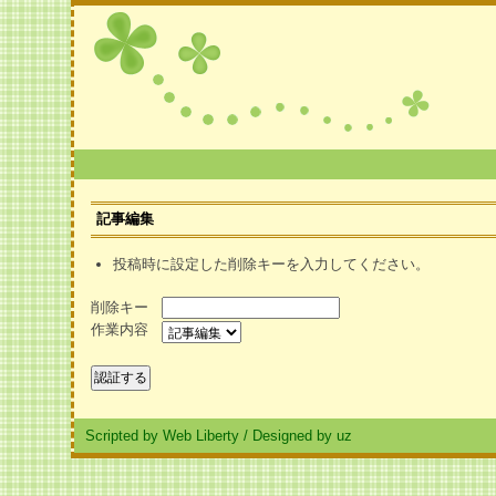
記事編集
投稿時に設定した削除キーを入力してください。
削除キー
作業内容
Scripted by Web Liberty
/
Designed by uz