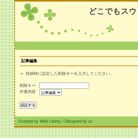
どこでもスウ
記事編集
投稿時に設定した削除キーを入力してください。
削除キー
作業内容
Scripted by Web Liberty
/
Designed by uz