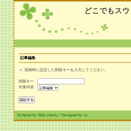
どこでもスウ
記事編集
投稿時に設定した削除キーを入力してください。
削除キー
作業内容
Scripted by Web Liberty
/
Designed by uz