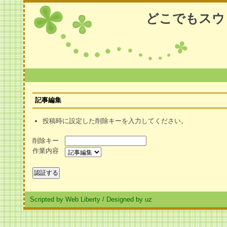
どこでもスウ
記事編集
投稿時に設定した削除キーを入力してください。
削除キー
作業内容
Scripted by Web Liberty
/
Designed by uz