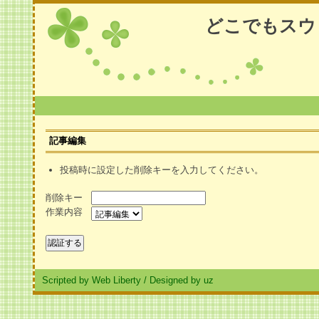
どこでもスウ
記事編集
投稿時に設定した削除キーを入力してください。
削除キー
作業内容
Scripted by Web Liberty
/
Designed by uz