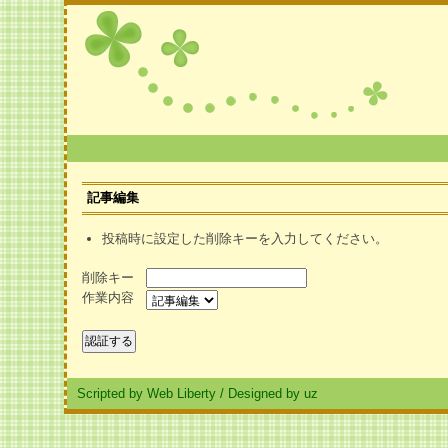
記事編集
投稿時に設定した削除キーを入力してください。
削除キー
作業内容
Scripted by Web Liberty
/
Designed by uz