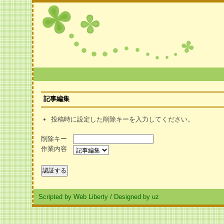
記事編集
投稿時に設定した削除キーを入力してください。
削除キー
作業内容
Scripted by Web Liberty
/
Designed by uz