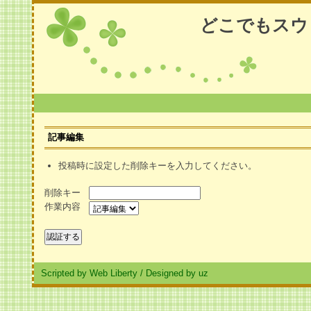
どこでもスウ
記事編集
投稿時に設定した削除キーを入力してください。
削除キー
作業内容
Scripted by Web Liberty
/
Designed by uz