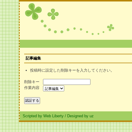
記事編集
投稿時に設定した削除キーを入力してください。
削除キー
作業内容
Scripted by Web Liberty
/
Designed by uz