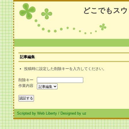
どこでもスウ
記事編集
投稿時に設定した削除キーを入力してください。
削除キー
作業内容
Scripted by Web Liberty
/
Designed by uz