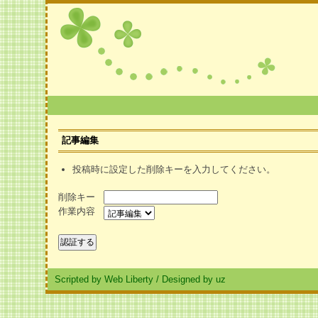
記事編集
投稿時に設定した削除キーを入力してください。
削除キー
作業内容
Scripted by Web Liberty
/
Designed by uz