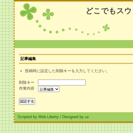
どこでもスウ
記事編集
投稿時に設定した削除キーを入力してください。
削除キー
作業内容
Scripted by Web Liberty
/
Designed by uz