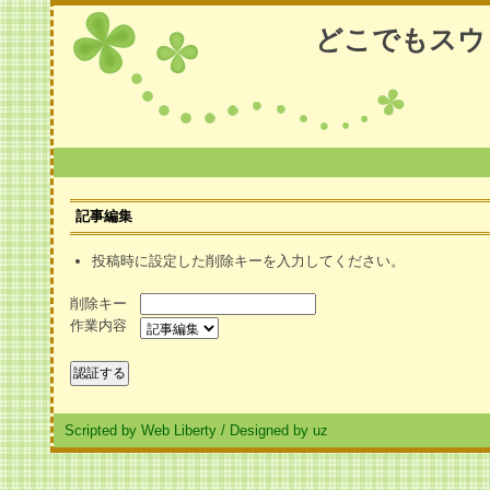
どこでもスウ
記事編集
投稿時に設定した削除キーを入力してください。
削除キー
作業内容
Scripted by Web Liberty
/
Designed by uz