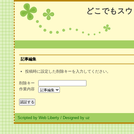
どこでもスウ
記事編集
投稿時に設定した削除キーを入力してください。
削除キー
作業内容
Scripted by Web Liberty
/
Designed by uz