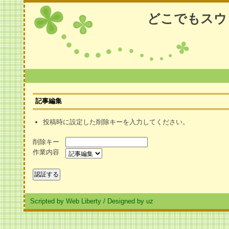
どこでもスウ
記事編集
投稿時に設定した削除キーを入力してください。
削除キー
作業内容
Scripted by Web Liberty
/
Designed by uz