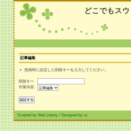
どこでもスウ
記事編集
投稿時に設定した削除キーを入力してください。
削除キー
作業内容
Scripted by Web Liberty
/
Designed by uz