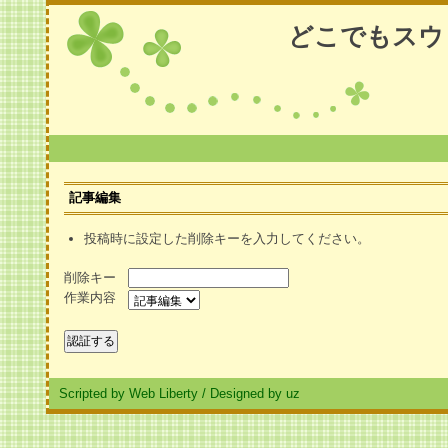
どこでもスウ
記事編集
投稿時に設定した削除キーを入力してください。
削除キー
作業内容
Scripted by Web Liberty
/
Designed by uz