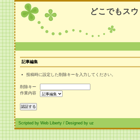
どこでもスウ
記事編集
投稿時に設定した削除キーを入力してください。
削除キー
作業内容
Scripted by Web Liberty
/
Designed by uz