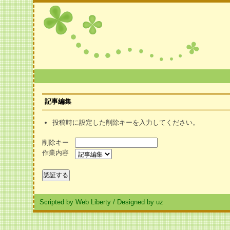
記事編集
投稿時に設定した削除キーを入力してください。
削除キー
作業内容
Scripted by Web Liberty
/
Designed by uz