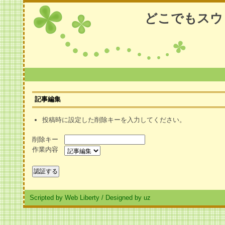
どこでもスウ
記事編集
投稿時に設定した削除キーを入力してください。
削除キー
作業内容
Scripted by Web Liberty
/
Designed by uz