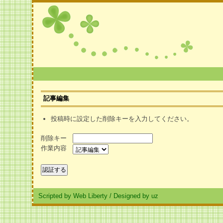
記事編集
投稿時に設定した削除キーを入力してください。
削除キー
作業内容
Scripted by Web Liberty
/
Designed by uz