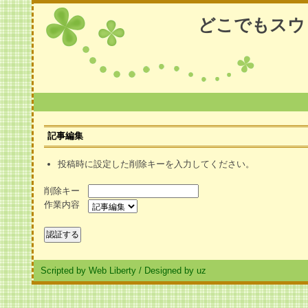
どこでもスウ
記事編集
投稿時に設定した削除キーを入力してください。
削除キー
作業内容
Scripted by Web Liberty
/
Designed by uz