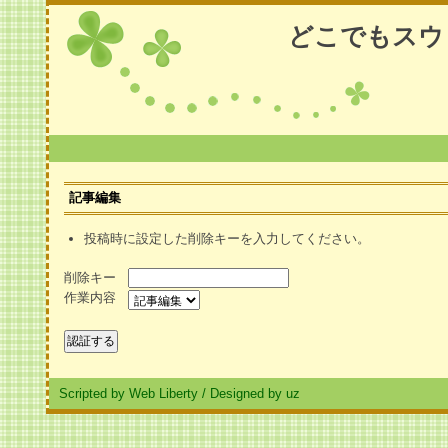
どこでもスウ
記事編集
投稿時に設定した削除キーを入力してください。
削除キー
作業内容
Scripted by Web Liberty
/
Designed by uz