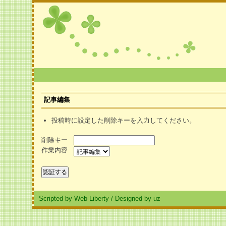
記事編集
投稿時に設定した削除キーを入力してください。
削除キー
作業内容
Scripted by Web Liberty
/
Designed by uz