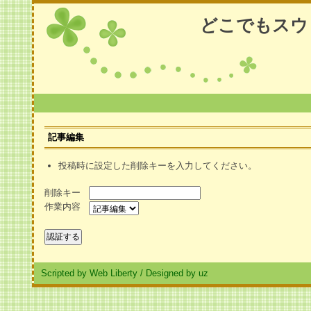
どこでもスウ
記事編集
投稿時に設定した削除キーを入力してください。
削除キー
作業内容
Scripted by Web Liberty
/
Designed by uz