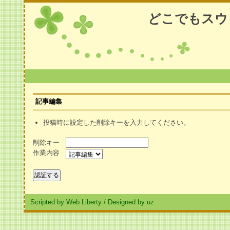
どこでもスウ
記事編集
投稿時に設定した削除キーを入力してください。
削除キー
作業内容
Scripted by Web Liberty
/
Designed by uz