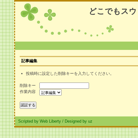
どこでもスウ
記事編集
投稿時に設定した削除キーを入力してください。
削除キー
作業内容
Scripted by Web Liberty
/
Designed by uz